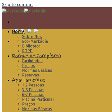
Skip to content
Home
Sobre Nós
Eco-Markádia
Biblioteca
RGPD
Parque de Campismo
Facilidades
Preços
Normas Básicas
Reservas
Apartamentos
1-2 Pessoas
3-5 Pessoas
6-7 Pessoas
Piscina Particular
Preços
Normas Básicas