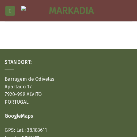
Skip
to
content
STANDORT:
Barragem de Odivelas
Apartado 17
7920-999 ALVITO
PORTUGAL
GoogleMaps
GPS: Lat.: 38.183611