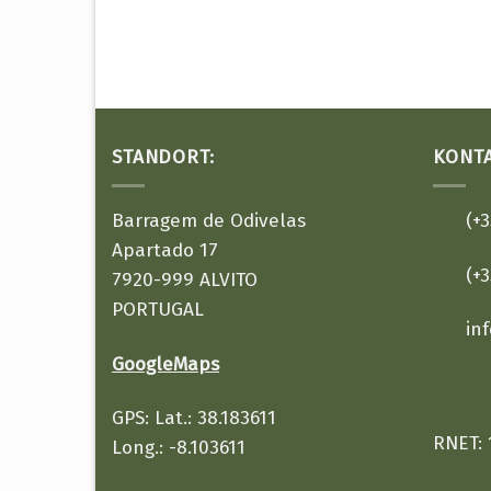
STANDORT:
KONTA
Barragem de Odivelas
(+35
Apartado 17
(+35
7920-999 ALVITO
PORTUGAL
in
GoogleMaps
GPS: Lat.: 38.183611
RNET: 
Long.: -8.103611