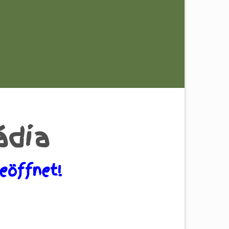
ádia
eöffnet!