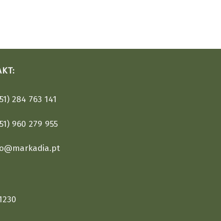
KT:
1) 284 763 141
1) 960 279 955
fo@markadia.pt
1230