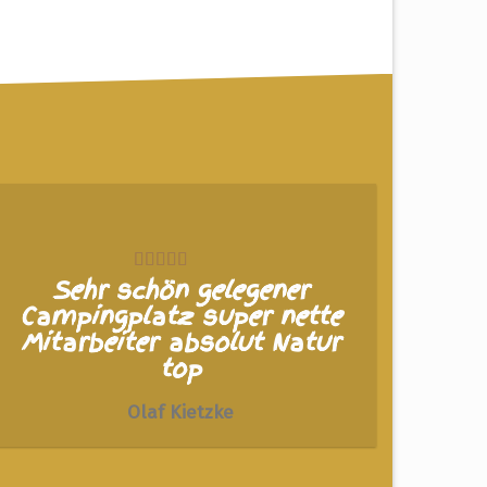
Sehr schön gelegener
Campingplatz super nette
Mitarbeiter absolut Natur
top
Olaf Kietzke