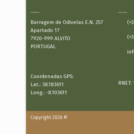
ONDE ESTAMOS:
CONTACTOS:
Barragem de Odivelas E.N. 257
(+35
Apartado 17
(+35
7920-999 ALVITO
PORTUGAL
in
Coordenadas GPS:
RNET: 
Lat.: 38.183611
Long.: -8.103611
Copyright 2026 ©