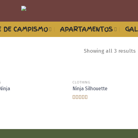
 DE CAMPISMO
APARTAMENTOS
GAL
Showing all 3 results
G
CLOTHING
Adicionar
A
Ninja
Ninja Silhouette
aos
meus
desejos
d
ão
Avaliação
4.00
de 5