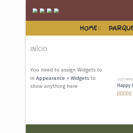
Skip
to
content
HOME
PARQUE
INÍCIO
You need to assign Widgets to
in
Appearance > Widgets
to
CLOTHIN
Happy 
show anything here
Avaliaç
3.00
de
5