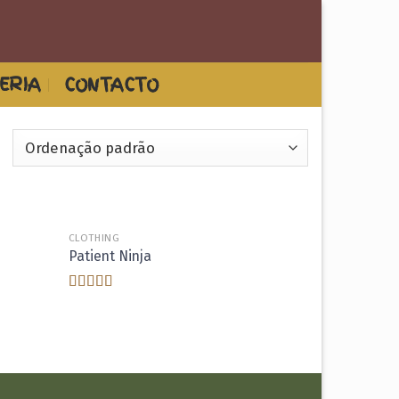
ERIA
CONTACTO
CLOTHING
dicionar
Adicionar
Patient Ninja
aos
aos
meus
meus
esejos
desejos
Avaliação
4.67
de 5