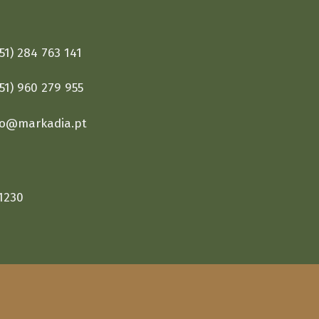
1) 284 763 141
1) 960 279 955
fo@markadia.pt
1230