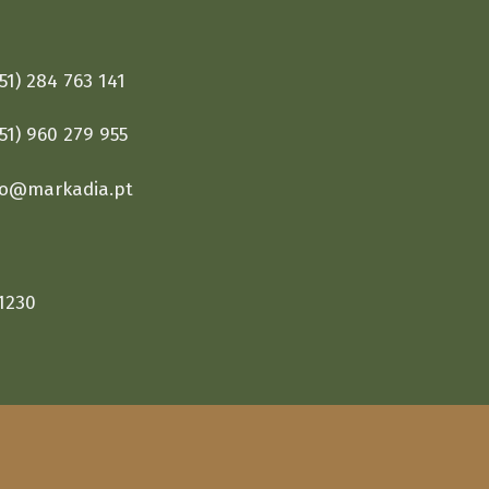
1) 284 763 141
1) 960 279 955
fo@markadia.pt
1230