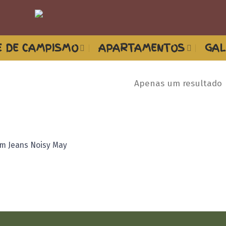
 DE CAMPISMO
APARTAMENTOS
GAL
Apenas um resultado
Adicionar
im Jeans Noisy May
aos
meus
desejos
ão