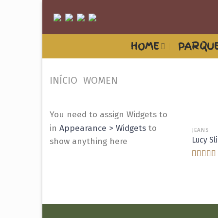
Skip
to
content
HOME
PARQUE
INÍCIO
WOMEN
You need to assign Widgets to
in
Appearance > Widgets
to
JEANS
Lucy Sl
show anything here
Avaliaç
3.00
de
5