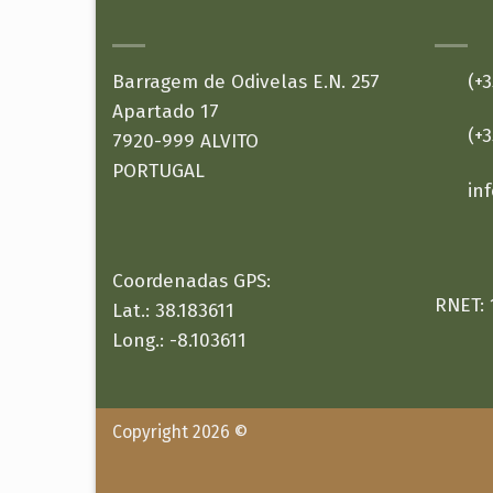
ONDE ESTAMOS:
CONTACTOS:
Barragem de Odivelas E.N. 257
(+35
Apartado 17
(+35
7920-999 ALVITO
PORTUGAL
in
Coordenadas GPS:
RNET: 
Lat.: 38.183611
Long.: -8.103611
Copyright 2026 ©