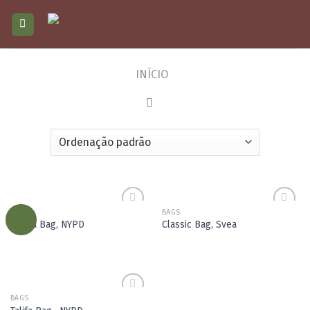
Skip
to
content
INÍCIO
FILTRAR
BAGS
BAGS
Adicionar
Adicionar
Adelia Bag, NYPD
Classic Bag, Svea
aos meus
aos meus
desejos
desejos
BAGS
Adicionar