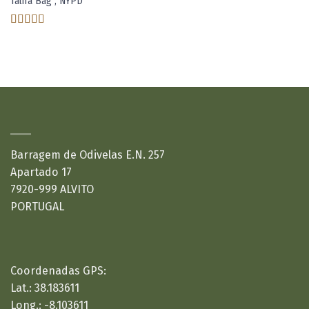
Talifa Bag , NYPD
aos meus
desejos
Avaliação
4.00
de 5
ONDE ESTAMOS:
Barragem de Odivelas E.N. 257
Apartado 17
7920-999 ALVITO
PORTUGAL
Coordenadas GPS:
Lat.: 38.183611
Long.: -8.103611