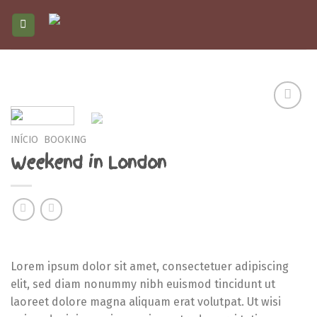
Skip
to
content
Adicionar
aos
INÍCIO
BOOKING
meus
Weekend in London
desejos
Lorem ipsum dolor sit amet, consectetuer adipiscing
elit, sed diam nonummy nibh euismod tincidunt ut
laoreet dolore magna aliquam erat volutpat. Ut wisi