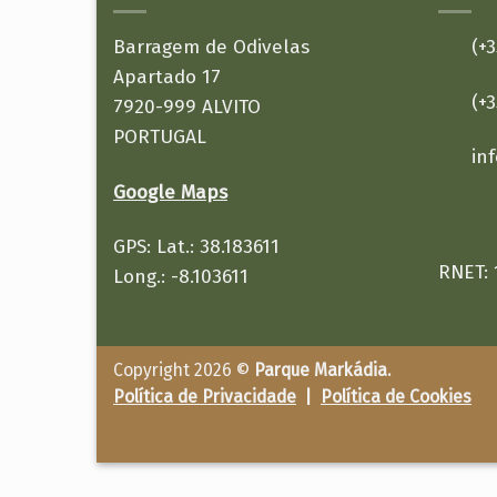
Barragem de Odivelas
(+35
Apartado 17
(+35
7920-999 ALVITO
PORTUGAL
in
Google Maps
GPS: Lat.: 38.183611
RNET: 
Long.: -8.103611
Copyright 2026 ©
Parque Markádia.
Política de Privacidade
|
Política de Cookies