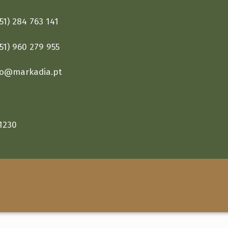
1) 284 763 141
1) 960 279 955
fo@markadia.pt
1230